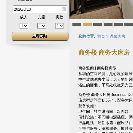
成人
儿童
房数
您的位置:
首页
>
温馨客房
商务楼 商务大床房
商务雅阁 | 商务楼房型
从容的空间尺度，是心境的延展
中空玻璃滤去尘嚣，远大的新风
浴缸的慵懒，于高处收揽天光云
商务楼 商务大床房Business Dou
该房型房间面积35㎡，配备大床：
配备设施：
卫生间：独立淋浴间、双面盆、吹
便利设施：不间断电源插座、保险
液晶电视、迷你冰箱（配饮品）
可提供服务：洗衣服务、擦鞋服