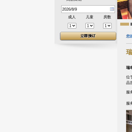
成人
儿童
房数
您
瑞幸
位
品
服务
周
服务