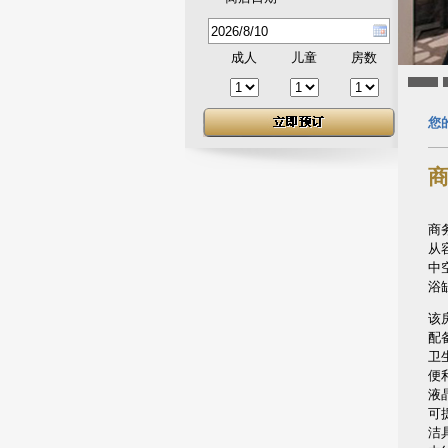
成人
儿童
房数
您
商
商
从
中
浴
该
配
卫
便
液
可
洁