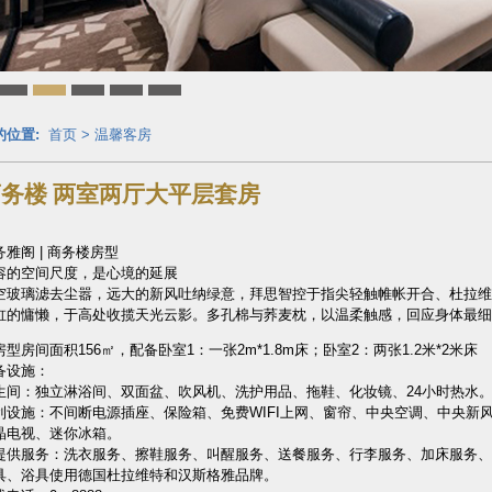
的位置:
首页
>
温馨客房
务楼 两室两厅大平层套房
务雅阁 | 商务楼房型
容的空间尺度，是心境的延展
空玻璃滤去尘嚣，远大的新风吐纳绿意，拜思智控于指尖轻触帷帐开合、杜拉维
缸的慵懒，于高处收揽天光云影。多孔棉与荞麦枕，以温柔触感，回应身体最细
房型房间面积156㎡，配备卧室1：一张2m*1.8m床；卧室2：两张1.2米*2米床
备设施：
生间：独立淋浴间、双面盆、吹风机、洗护用品、拖鞋、化妆镜、24小时热水
利设施：不间断电源插座、保险箱、免费WIFI上网、窗帘、中央空调、中央新风
晶电视、迷你冰箱。
提供服务：洗衣服务、擦鞋服务、叫醒服务、送餐服务、行李服务、加床服务、
具、浴具使用德国杜拉维特和汉斯格雅品牌。